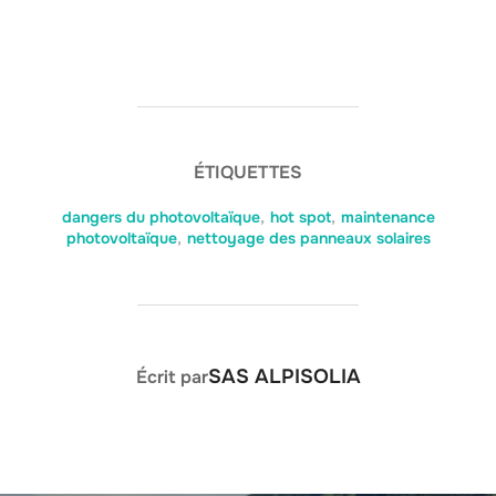
ÉTIQUETTES
dangers du photovoltaïque
,
hot spot
,
maintenance
photovoltaïque
,
nettoyage des panneaux solaires
AUTEUR DE LA PUBLICATION
SAS ALPISOLIA
Écrit par