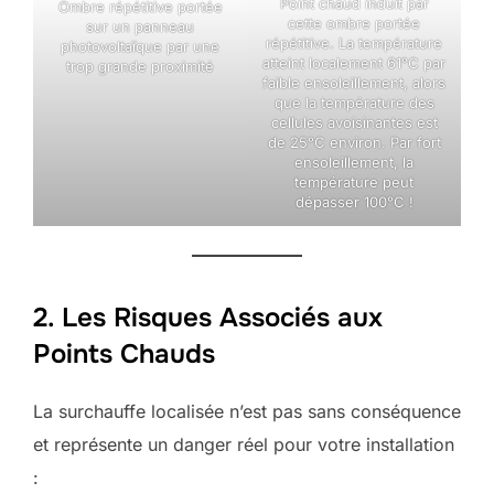
Point chaud induit par
Ombre répétitive portée
cette ombre portée
sur un panneau
répétitive. La température
photovoltaïque par une
atteint localement 61°C par
trop grande proximité
faible ensoleillement, alors
que la température des
cellules avoisinantes est
de 25°C environ. Par fort
ensoleillement, la
température peut
dépasser 100°C !
2. Les Risques Associés aux
Points Chauds
La surchauffe localisée n’est pas sans conséquence
et représente un danger réel pour votre installation
: