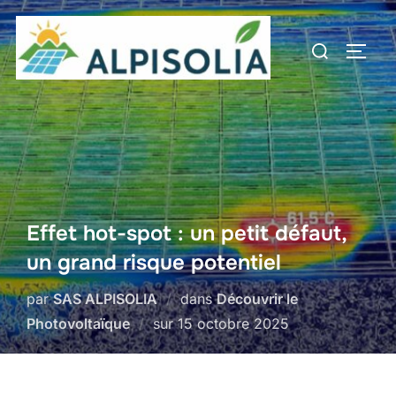
Aller
au
Rechercher :
PERM
contenu
Effet hot-spot : un petit défaut,
un grand risque potentiel
par
SAS ALPISOLIA
dans
Découvrir le
Publié
Photovoltaïque
sur
15 octobre 2025
le