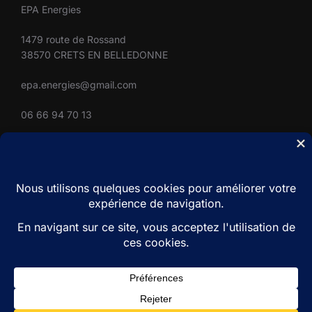
EPA Energies
1479 route de Rossand
38570 CRETS EN BELLEDONNE
epa.energies@gmail.com
06 66 94 70 13
SUIVEZ-NOUS
Restons en contact
facebook
youtube
instagram
linkedin
Copyright © 2026 ALPISOLIA
Mentions légales
Inspiro Theme
par
WPZOOM