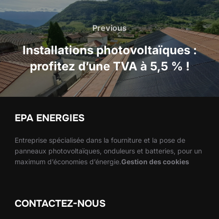
Navigation
de
Previous
Previous
l’article
Installations photovoltaïques :
profitez d’une TVA à 5,5 % !
EPA ENERGIES
Entreprise spécialisée dans la fourniture et la pose de
panneaux photovoltaïques, onduleurs et batteries, pour un
maximum d’économies d’énergie.
Gestion des cookies
CONTACTEZ-NOUS