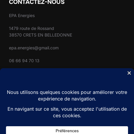
CONTACTEZ-NOUS
EPA Energies
1479 route de Rossand
38570 CRETS EN BELLEDONNE
epa.energies@gmail.com
06 66 94 70 13
SUIVEZ-NOUS
Restons en contact
facebook
youtube
instagram
linkedin