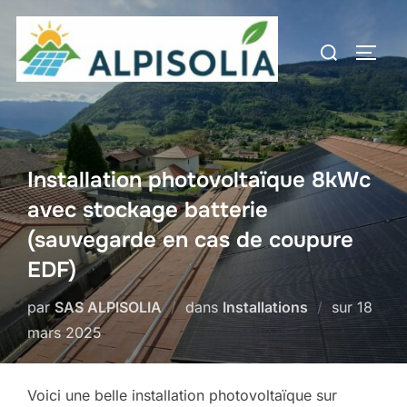
Aller
au
Rechercher :
PERM
contenu
Installation photovoltaïque 8kWc
avec stockage batterie
(sauvegarde en cas de coupure
EDF)
Publié
par
SAS ALPISOLIA
dans
Installations
sur
18
le
mars 2025
Voici une belle installation photovoltaïque sur