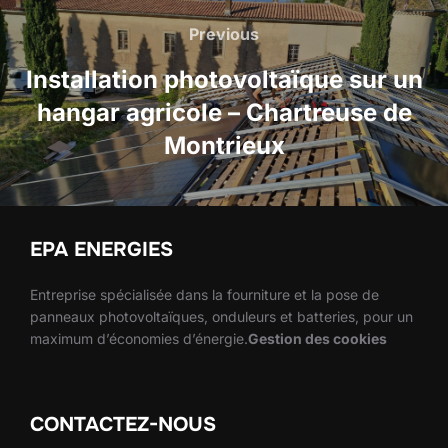
de
Previous
Previous
l’article
Installation photovoltaïque sur un
hangar agricole – Chartreuse de
Montrieux
EPA ENERGIES
Entreprise spécialisée dans la fourniture et la pose de
panneaux photovoltaïques, onduleurs et batteries, pour un
maximum d’économies d’énergie.
Gestion des cookies
CONTACTEZ-NOUS