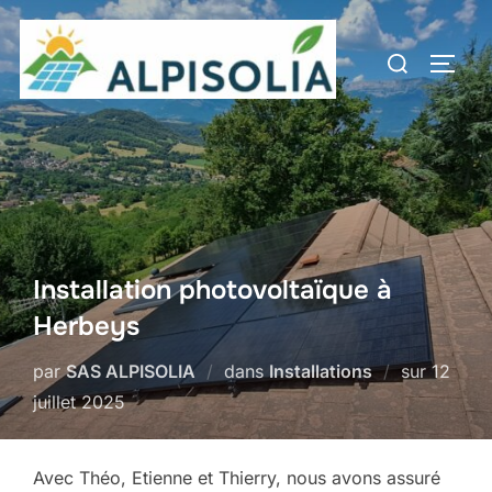
Aller
au
Rechercher :
PERM
contenu
Installation photovoltaïque à
Herbeys
Publié
par
SAS ALPISOLIA
dans
Installations
sur
12
le
juillet 2025
Avec Théo, Etienne et Thierry, nous avons assuré