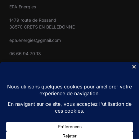
EPA Energies
1479 route de Rossand
38570 CRETS EN BELLEDONNE
epa.energies@gmail.com
06 66 94 70 13
SUIVEZ-NOUS
Restons en contact
facebook
youtube
instagram
linkedin
Copyright © 2026 ALPISOLIA