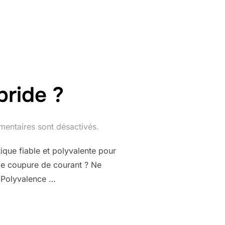
bride ?
entaires sont désactivés.
que fiable et polyvalente pour
 de coupure de courant ? Ne
. Polyvalence …
DULEUR HYBRIDE ? »