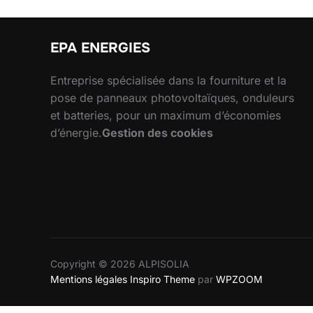
publications
EPA ENERGIES
Entreprise spécialisée dans la fourniture et la
pose de panneaux photovoltaïques, onduleurs
et batteries, pour un maximum d’économies
d’énergie.
Gestion des cookies
Copyright © 2026 ALPISOLIA
Mentions légales
Inspiro Theme
par
WPZOOM