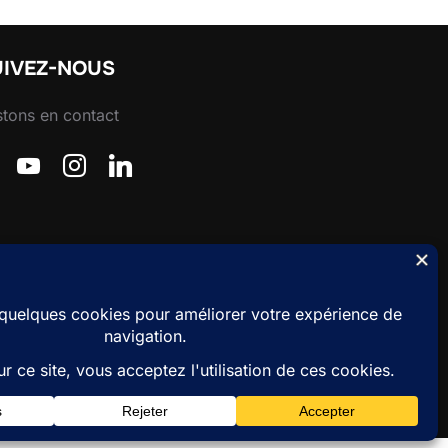
UIVEZ-NOUS
tons en contact
ebook
youtube
instagram
linkedin