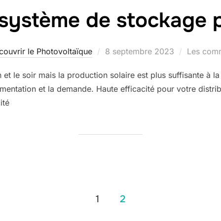
système de stockage p
Publié
couvrir le Photovoltaïque
8 septembre 2023
Les comm
le
et le soir mais la production solaire est plus suffisante à 
limentation et la demande. Haute efficacité pour votre distrib
ité
1
2