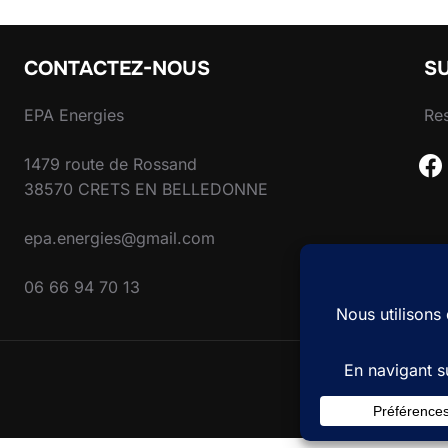
CONTACTEZ-NOUS
S
EPA Energies
Res
fac
1479 route de Rossand
38570 CRETS EN BELLEDONNE
epa.energies@gmail.com
06 66 94 70 13