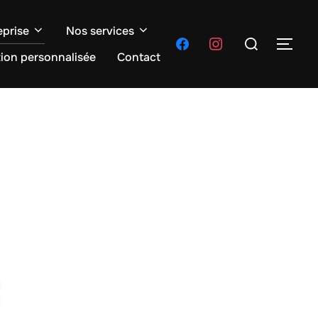
eprise
Nos services
Rechercher :
facebook
instagram
PER
tion personnalisée
Contact