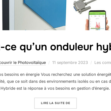
-ce qu’un onduleur hy
Publié
ouvrir le Photovoltaïque
11 septembre 2023
Les comm
le
s besoins en énergie Vous recherchez une solution énergéti
cité, que ce soit dans des environnements isolés ou en cas
 Hybride est la réponse à vos besoins en gestion d’énergie
« QU’EST-CE QU’UN ON
LIRE LA SUITE DE